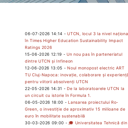
06-07-2026 14:14
-
UTCN, locul 3 la nivel naționa
în Times Higher Education Sustainability Impact
Ratings 2026
15-06-2026 12:19
-
Un nou pas în parteneriatul
dintre UTCN și Infineon
12-06-2026 13:05
-
Noul monopost electric ART
TU Cluj-Napoca: inovație, colaborare și experienț
pentru viitorii absolvenți UTCN
22-05-2026 14:31
-
De la laboratoarele UTCN la
un circuit cu istorie în Formula 1.
06-05-2026 18:00
-
Lansarea proiectului Ro-
Green, o investiție de aproximativ 15 milioane de
euro în mobilitate sustenabilă
30-03-2026 09:00
-
🎓 Universitatea Tehnică din