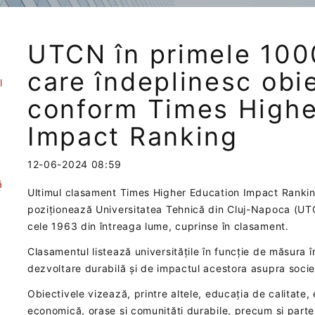
UTCN în primele 1000
care îndeplinesc obi
l
conform Times Highe
Impact Ranking
12-06-2024 08:59
ă
Ultimul clasament Times Higher Education Impact Ranking 
poziționează Universitatea Tehnică din Cluj-Napoca (UTCN
cele 1963 din întreaga lume, cuprinse în clasament.
Clasamentul listează universitățile în funcție de măsura 
dezvoltare durabilă și de impactul acestora asupra societ
Obiectivele vizează, printre altele, educația de calitate
economică, orașe și comunități durabile, precum și parte